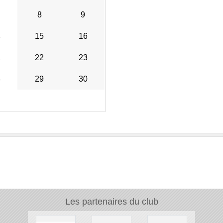
8
9
4
15
16
1
22
23
8
29
30
Les partenaires du club