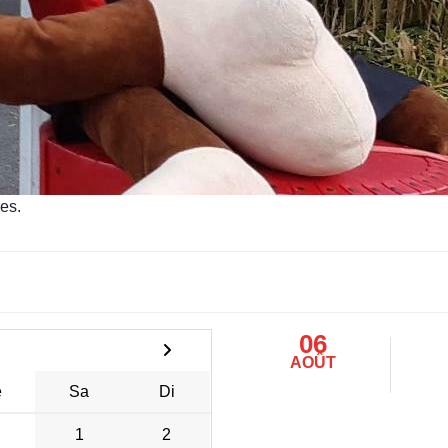
es.
06
AOÛT
e
Sa
Di
1
2