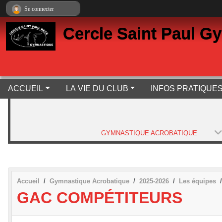
Panneau de gestion des cookies
Se connecter
Cercle Saint Paul G
ACCUEIL
LA VIE DU CLUB
INFOS PRATIQUE
GYMNASTIQUE ACROBATIQUE
Accueil
Gymnastique Acrobatique
2025-2026
Les équipes
GAC COMPÉTITEURS