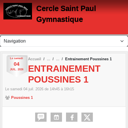
Panneau de gestion des cookies
Cercle Saint Paul
Gymnastique
Le
samedi
Accueil
Entrainement Poussines 1
04
ENTRAINEMENT
JUIL.
2026
POUSSINES 1
Le
samedi
04
juil.
2026
de 14h45 à 16h15
Poussines 1