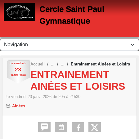
Panneau de gestion des cookies
Cercle Saint Paul
Gymnastique
Le
vendredi
Accueil
Entrainement Ainées et Loisirs
23
ENTRAINEMENT
JANV.
2026
AINÉES ET LOISIRS
Le
vendredi
23
janv.
2026
de 20h à 21h30
Ainées