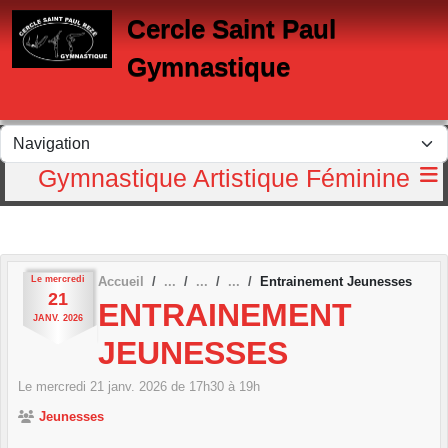
Panneau de gestion des cookies
Cercle Saint Paul
Gymnastique
Gymnastique Artistique Féminine
Le
mercredi
Accueil
Entrainement Jeunesses
21
ENTRAINEMENT
JANV.
2026
JEUNESSES
Le
mercredi
21
janv.
2026
de 17h30 à 19h
Jeunesses