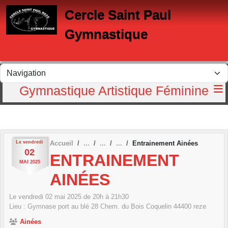
Panneau de gestion des cookies
Cercle Saint Paul
Gymnastique
Gymnastique Artistique Féminine
Le
vendredi
Accueil
Entrainement Ainées
02
ENTRAINEMENT
MAI
2025
AINÉES
Le
vendredi
02
mai
2025
de 20h à 21h30
Lieu :
Gymnase port au blé 28 Chem. du Bois Coquelin
44400
reze
Ainées