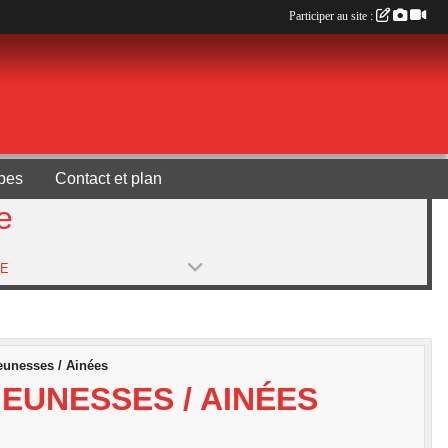
Participer au site :
pes
Contact et plan
e
PE
eunesses / Ainées
EUNESSES / AINÉES