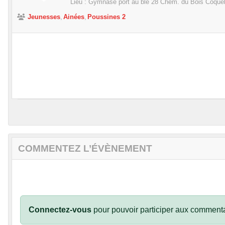
Lieu :
Gymnase port au blé 28 Chem. du Bois Coque
Jeunesses
Ainées
Poussines 2
COMMENTEZ L’ÉVÈNEMENT
Connectez-vous
pour pouvoir participer aux commenta