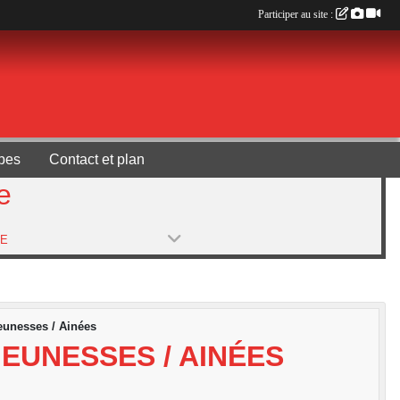
Participer au site :
pes
Contact et plan
e
PE
eunesses / Ainées
EUNESSES / AINÉES