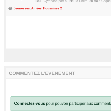
Lieu :
Gymnase port au blé 28 Chem. du Bois Coque
Jeunesses
Ainées
Poussines 2
COMMENTEZ L’ÉVÈNEMENT
Connectez-vous
pour pouvoir participer aux commenta