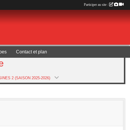
Participer au site :
pes
Contact et plan
e
INES 2 (SAISON 2025-2026)