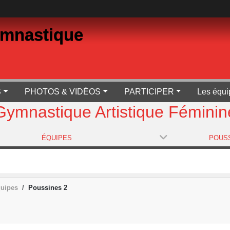
ymnastique
S
PHOTOS & VIDÉOS
PARTICIPER
Les équi
Gymnastique Artistique Féminin
ÉQUIPES
POUSS
quipes
Poussines 2